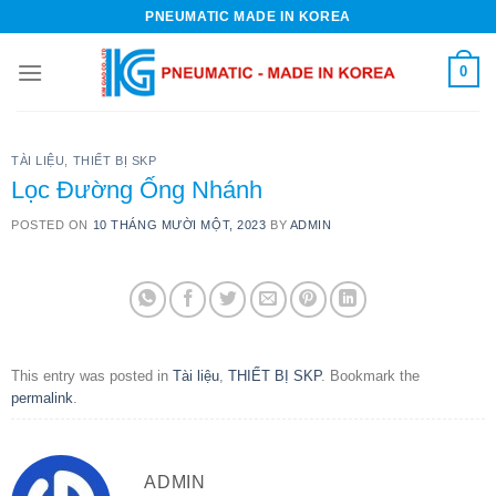
Skip
PNEUMATIC MADE IN KOREA
to
content
0
TÀI LIỆU
,
THIẾT BỊ SKP
Lọc Đường Ống Nhánh
POSTED ON
10 THÁNG MƯỜI MỘT, 2023
BY
ADMIN
This entry was posted in
Tài liệu
,
THIẾT BỊ SKP
. Bookmark the
permalink
.
ADMIN