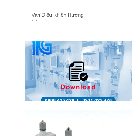
Van Điều Khiển Hướng
[...]