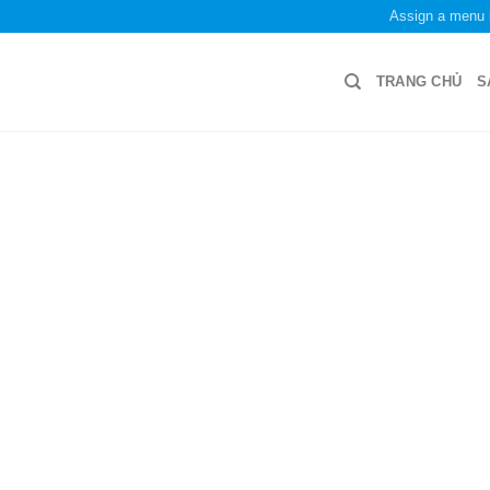
Assign a menu 
TRANG CHỦ
S