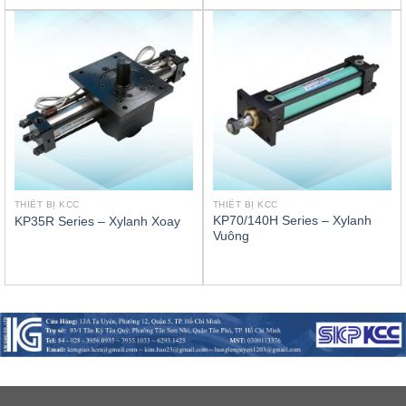
THIẾT BỊ KCC
THIẾT BỊ KCC
KP70/140H Series – Xylanh
KP35R Series – Xylanh Xoay
Vuông