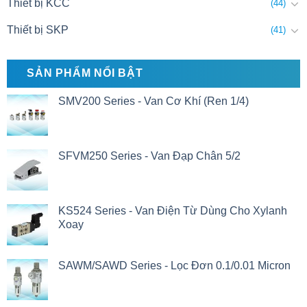
Thiết bị KCC
(44)
Thiết bị SKP
(41)
SẢN PHẨM NỔI BẬT
SMV200 Series - Van Cơ Khí (Ren 1/4)
SFVM250 Series - Van Đạp Chân 5/2
KS524 Series - Van Điện Từ Dùng Cho Xylanh
Xoay
SAWM/SAWD Series - Lọc Đơn 0.1/0.01 Micron