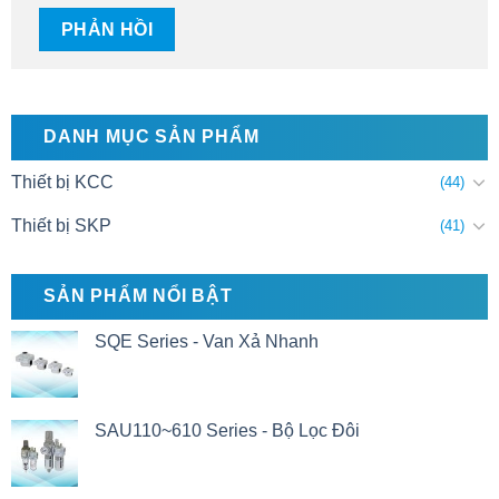
DANH MỤC SẢN PHẨM
Thiết bị KCC
(44)
Thiết bị SKP
(41)
SẢN PHẨM NỔI BẬT
SQE Series - Van Xả Nhanh
SAU110~610 Series - Bộ Lọc Đôi