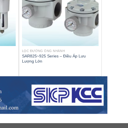
LỌC ĐƯỜNG ỐNG NHÁNH
SAR825~925 Series – Điều Áp Lưu
Lượng Lớn