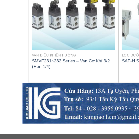
VAN ĐIỀU KHIỂN HƯỚNG
LỌC ĐƯ
SMVF231~232 Series – Van Cơ Khí 3/2
SAF-H S
(Ren 1/4)