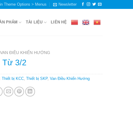
in Theme Options > Menus
Newsletter
ẢN PHẨM
TÀI LIỆU
LIÊN HỆ
VAN ĐIỀU KHIỂN HƯỚNG
 Từ 3/2
:
Thiết bị KCC
,
Thiết bị SKP
,
Van Điều Khiển Hướng