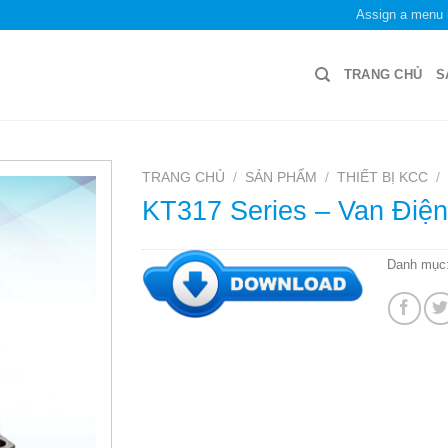
Assign a menu 
TRANG CHỦ
S
TRANG CHỦ
/
SẢN PHẨM
/
THIẾT BỊ KCC
/
KT317 Series – Van Điện
Danh mục