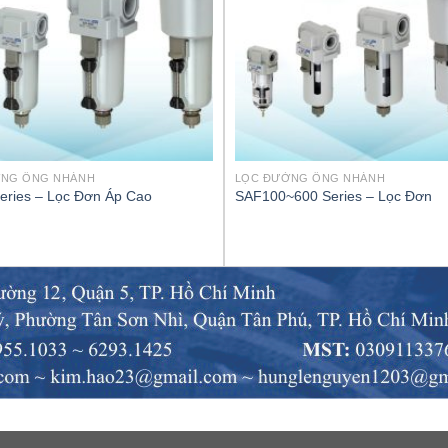
ỜNG ỐNG NHÁNH
LỌC ĐƯỜNG ỐNG NHÁNH
eries – Lọc Đơn Áp Cao
SAF100~600 Series – Lọc Đơn