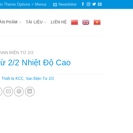
in Theme Options > Menus
Newsletter
ẢN PHẨM
TÀI LIỆU
LIÊN HỆ
VAN ĐIỆN TỪ 2/2
ừ 2/2 Nhiệt Độ Cao
:
Thiết bị KCC
,
Van Điện Từ 2/2