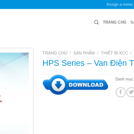
Assign a menu 
TRANG CHỦ
S
TRANG CHỦ
/
SẢN PHẨM
/
THIẾT BỊ KCC
/
HPS Series – Van Điện T
Danh mục